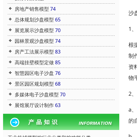
房地产销售模型
74
沙
总体规划沙盘模型
65
1
展览展示沙盘模型
70
园林景观沙盘模型
74
根
房产工法展示模型
83
制
高端挂壁模型定做
85
资
智慧园区电子沙盘
76
物
景区园区规划模型
68
2
多媒体电子沙盘模型
70
展馆展厅设计制作
63
a
的
b