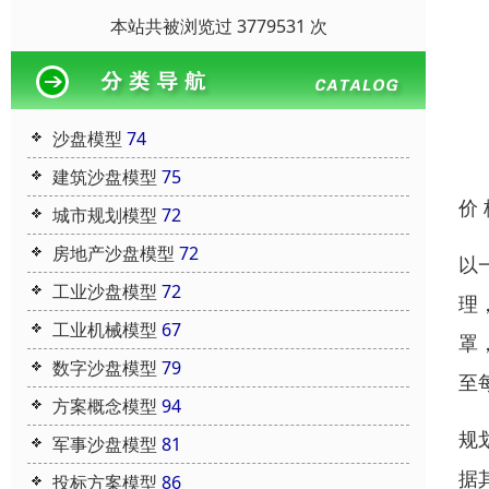
本站共被浏览过 3779531 次
沙盘模型
74
建筑沙盘模型
75
价
城市规划模型
72
房地产沙盘模型
72
以
工业沙盘模型
72
理
工业机械模型
67
罩
数字沙盘模型
79
至
方案概念模型
94
规
军事沙盘模型
81
据
投标方案模型
86