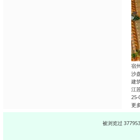
宿
沙
建
江
25-
更
被浏览过 3779