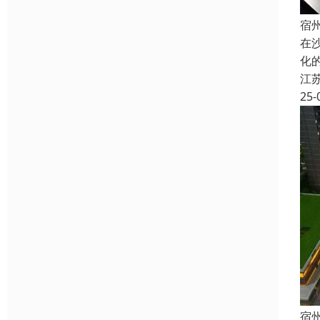
宿
在
化
江
25-
宿