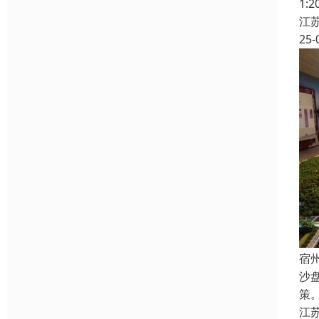
1
江
25-
宿
沙
策
江