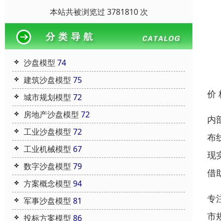
本站共被浏览过 3781810 次
沙盘模型
74
建筑沙盘模型
75
价
城市规划模型
72
房地产沙盘模型
72
内
工业沙盘模型
72
布
工业机械模型
67
现
数字沙盘模型
79
借
方案概念模型
94
专
军事沙盘模型
81
市
投标方案模型
86