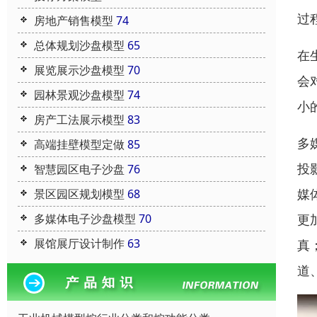
过
房地产销售模型
74
总体规划沙盘模型
65
在
展览展示沙盘模型
70
会
园林景观沙盘模型
74
小
房产工法展示模型
83
多
高端挂壁模型定做
85
投
智慧园区电子沙盘
76
媒
景区园区规划模型
68
更
多媒体电子沙盘模型
70
展馆展厅设计制作
63
真
道