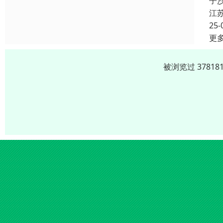
子
江
25-
更
被浏览过 3781