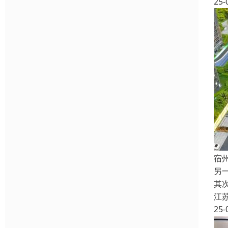
25-
宿
另
其
江
25-