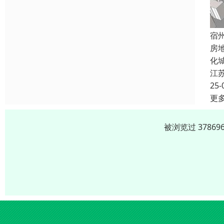
宿
房
化
江
25-
更
被浏览过 3786