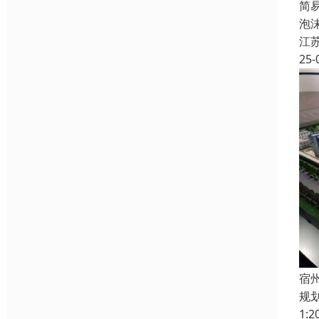
简
泡
江
25-
宿
规
1