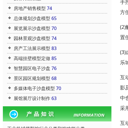
手
房地产销售模型
74
方
总体规划沙盘模型
65
(
展览展示沙盘模型
70
置
园林景观沙盘模型
74
房产工法展示模型
83
(
高端挂壁模型定做
85
乐
智慧园区电子沙盘
76
互
景区园区规划模型
68
影
多媒体电子沙盘模型
70
中
展馆展厅设计制作
63
采
互