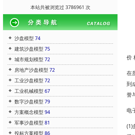
本站共被浏览过 3786961 次
沙盘模型
74
建筑沙盘模型
75
价
城市规划模型
72
房地产沙盘模型
72
在
工业沙盘模型
72
到
工业机械模型
67
誉
数字沙盘模型
79
电
方案概念模型
94
军事沙盘模型
81
(
投标方案模型
86